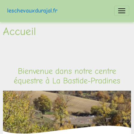
leschevauxdurajal.fr
Accueil
Bienvenue dans notre centre
équestre à La Bastide-Pradines