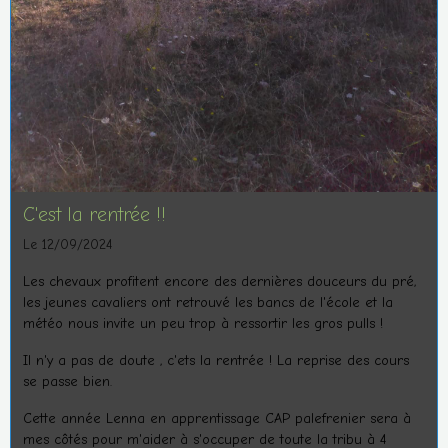
C'est la rentrée !!
Le 12/09/2024
Les chevaux profitent encore des dernières douceurs du pré,
les jeunes cavaliers ont retrouvé les bancs de l'école et la
météo nous invite un peu trop à ressortir les gros pulls !
Il n'y a pas de doute , c'ets la rentrée ! La reprise des cours
se passe bien.
Cette année Lenna en apprentissage CAP palefrenier sera à
mes côtés pour m'aider à s'occuper de toute la tribu à 4