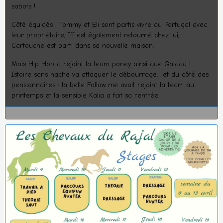
sabots !
Côté équidés : Tommy et Eli sont partis vivre au Portugal avec
leur propriétaire, Iff est également retourné chez lui,
Cartouche est parti dans sa nouvelle maison.
Mais Hip Hop a rejoint la team poney ainsi que Galaad !
Istoire sans hache va attaquer le débourrage. et du côté des
pensionnaires : la belle Follow me avait rejoint la team au
printemps et la sensible Kalia a fait sa rentrée.