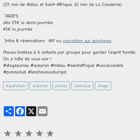
(25 min de Millau et Saint-Affrique, 10 min de La Cavalerie)
TARIFS
dès 25€ la demi-journée
45€ la journée
Infos & réservations : MP ou
inscription sur sportyneo
Places limitées à 6 enfants par groupe pour garder l'esprit famille.
On a hâte de vous voir !
#stageponey #aveyron #millau #saintaffrique #vacancesete
#poneyclub #leschevauxdurajal
équitation
aveyron
poney
chevaux
stage
Partager
Facebook
X
Email
★
★
★
★
★